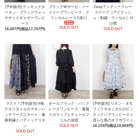
[予約販売] テッキングタ
ブラックWガーゼ・ノー
2wayアンティークレー
ータン・ブラックウォッ
スリーブワンピース：ク
スケープ［アイラッシ
チサイドギャザーワンピ
ラシカルレースの彩り
ュ・刺繍・ラッセル］付
ース
け襟
SOLD OUT
16,097円(税込17,707円)
SOLD OUT
ラスト！[予約販売] 4種
オールブラック・バック
[予約販売] リネン・ネモ
テキスタイルのマキシパ
レースワンピース：薔薇
フィラボタニカルのピン
ッチワークスカート：薔
スカラップとチュールフ
タックパフワンピース☆
薇刺繍とバティックリネ
リルの追憶
清らな風のオフホワイト
ン
SOLD OUT
18,154円(税込19,969円)
SOLD OUT