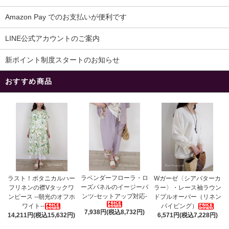
Amazon Pay でのお支払いが便利です
LINE公式アカウントのご案内
新ポイント制度スタートのお知らせ
おすすめ商品
ラベンダーフローラ・ロ
ラスト！ボタニカルハー
Wガーゼ〈シアバターカ
ーズパネルのイージーパ
フリネンの襟Vタックワ
ラー〉・レース袖ラウン
ンツ-セットアップ対応-
ンピース --朝光のオフホ
ドプルオーバー（リネン
ワイト--
パイピング）
7,938円(税込8,732円)
14,211円(税込15,632円)
6,571円(税込7,228円)