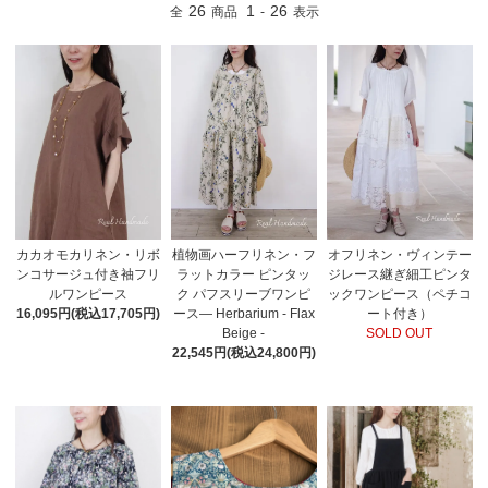
26
1
26
全
商品
-
表示
カカオモカリネン・リボ
植物画ハーフリネン・フ
オフリネン・ヴィンテー
ンコサージュ付き袖フリ
ラットカラー ピンタッ
ジレース継ぎ細工ピンタ
ルワンピース
ク パフスリーブワンピ
ックワンピース（ペチコ
16,095円(税込17,705円)
ース― Herbarium - Flax
ート付き）
Beige -
SOLD OUT
22,545円(税込24,800円)