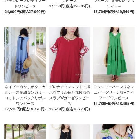
バテンレースのティアー
ンピース
ンピース --朝光のオフホ
ドワンピース
17,550円(税込19,305円)
ワイト--
24,600円(税込27,060円)
17,764円(税込19,540円)
ネイビー透かしボタニカ
グレナディンレッド・揺
ワッシャーハーフリネン
ルレース刺繍ダンガリー
れるフリル袖と花模様の
エバーグリーン襟Vティ
コットンのバックリボン
スラブWガーゼワンピー
アードワンピース
ワンピース
ス
16,786円(税込18,465円)
17,518円(税込19,270円)
15,248円(税込16,773円)