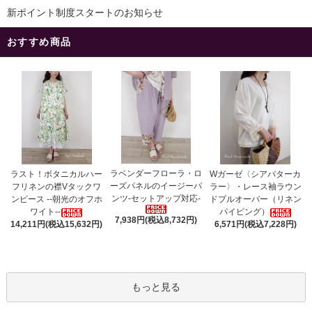
新ポイント制度スタートのお知らせ
おすすめ商品
ラベンダーフローラ・ロ
ラスト！ボタニカルハー
Wガーゼ〈シアバターカ
ーズパネルのイージーパ
フリネンの襟Vタックワ
ラー〉・レース袖ラウン
ンツ-セットアップ対応-
ンピース --朝光のオフホ
ドプルオーバー（リネン
ワイト--
パイピング）
7,938円(税込8,732円)
14,211円(税込15,632円)
6,571円(税込7,228円)
もっと見る