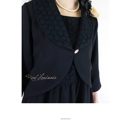
-------