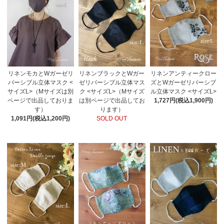
リネンモカとWガーゼリ
リネンブラックとWガー
リネンアンティークロー
バーシブル立体マスク <
ゼリバーシブル立体マス
ズとWガーゼリバーシブ
サイズL>（Mサイズは別
ク <サイズL>（Mサイズ
ル立体マスク <サイズL>
ページで出品しておりま
は別ページで出品してお
1,727円(税込1,900円)
す）
ります）
1,091円(税込1,200円)
SOLD OUT