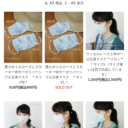
43
1
43
全
商品
-
表示
ラッセルレースとWガー
ゼ立体マスク **メロン**
＊サイズL（サイズ違
透けボイルローズとスモ
透けボイルローズとスモ
いは別で出品していま
ーキーWガーゼリバーシ
ーキーWガーゼリバーシ
す）
ブル立体マスク ＊サイ
ブル立体マスク ＊サイ
1,364円(税込1,500円)
ズM＊
ズL＊
818円(税込900円)
SOLD OUT