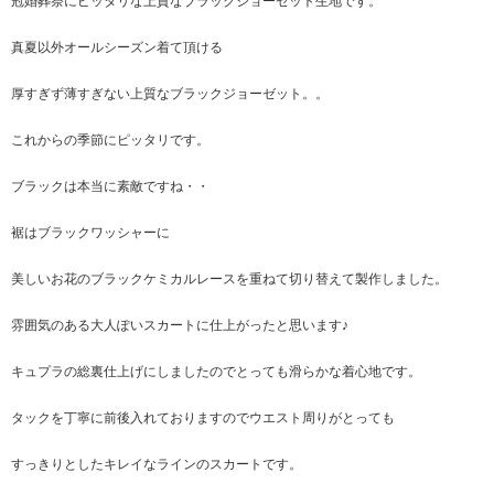
冠婚葬祭にピッタリな上質なブラックジョーゼット生地です。
真夏以外オールシーズン着て頂ける
厚すぎず薄すぎない上質なブラックジョーゼット。。
これからの季節にピッタリです。
ブラックは本当に素敵ですね・・
裾はブラックワッシャーに
美しいお花のブラックケミカルレースを重ねて切り替えて製作しました。
雰囲気のある大人ぽいスカートに仕上がったと思います♪
キュプラの総裏仕上げにしましたのでとっても滑らかな着心地です。
タックを丁寧に前後入れておりますのでウエスト周りがとっても
すっきりとしたキレイなラインのスカートです。