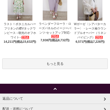
ラベンダーフローラ・ロ
ラスト！ボタニカルハー
Wガーゼ〈シアバターカ
ーズパネルのイージーパ
フリネンの襟Vタックワ
ラー〉・レース袖ラウン
ンツ-セットアップ対応-
ンピース --朝光のオフホ
ドプルオーバー（リネン
ワイト--
パイピング）
7,938円(税込8,732円)
14,211円(税込15,632円)
6,571円(税込7,228円)
もっと見る
返品について
配送・送料について