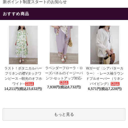
新ポイント制度スタートのお知らせ
おすすめ商品
ラベンダーフローラ・ロ
ラスト！ボタニカルハー
Wガーゼ〈シアバターカ
ーズパネルのイージーパ
フリネンの襟Vタックワ
ラー〉・レース袖ラウン
ンツ-セットアップ対応-
ンピース --朝光のオフホ
ドプルオーバー（リネン
ワイト--
パイピング）
7,938円(税込8,732円)
14,211円(税込15,632円)
6,571円(税込7,228円)
もっと見る