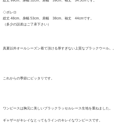
総丈 99cm、身幅 52cm、肩幅 39cm、袖丈 34.5cmです。
◇ボレロ
総丈 48cm、身幅 53cm、肩幅 38cm、袖丈 44cmです。
（多少の誤差はご了承下さい）
真夏以外オールシーズン着て頂ける厚すぎない上質なブラックウール。。
これからの季節にピッタリです。
ワンピースは胸元に美しいブラックラッセルレース生地を重ねました。
ギャザーがキレイなとってもラインのキレイなワンピースです。