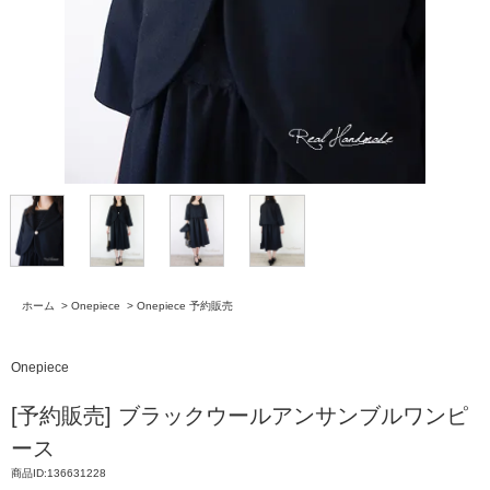
ホーム
>
Onepiece
>
Onepiece 予約販売
Onepiece
[予約販売] ブラックウールアンサンブルワンピ
ース
商品ID:136631228