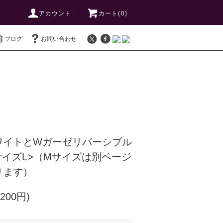
アカウント
カート(
0
)
ブログ
お問い合わせ
ワイトとWガーゼリバーシブル
サイズL>（Mサイズは別ページ
ります）
200円)