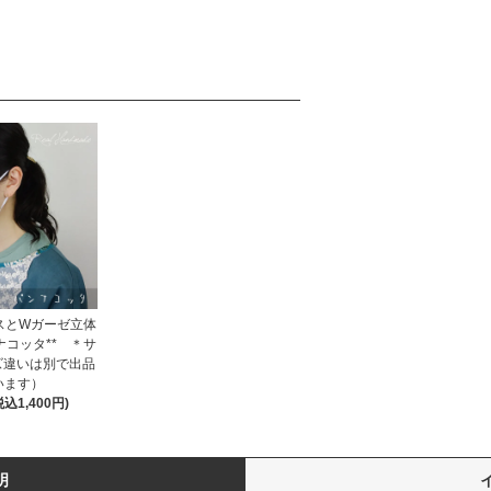
スとWガーゼ立体
ナコッタ** ＊サ
ズ違いは別で出品
います）
税込1,400円)
明