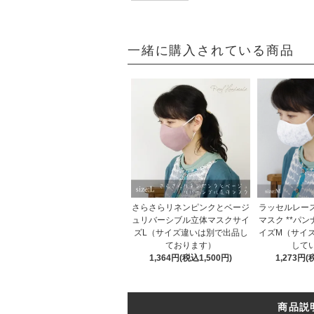
一緒に購入されている商品
さらさらリネンピンクとベージ
ラッセルレー
ュリバーシブル立体マスクサイ
マスク **パン
ズL（サイズ違いは別で出品し
イズM（サイ
ております）
して
1,364円(税込1,500円)
1,273円(
商品説