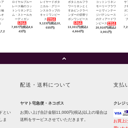
シア
ロイヤルブルー
レイヤードボタ
ボタニカルフラ
コットンリネン
サ
ラ
レース袖のコッ
ニカル・グリー
ワーリネンとく
モーリーフラワ
ク
ス袖
トンリネンデニ
ンスカラップの
すみピンクラベ
ーとヴィンテー
ガ
ルオ
ム・ストールカ
キャミワンピー
ンダーの切替リ
ジバテンレース
ン
ネン
ーディガン
ス
ボンワンピース
のティアードワ
）
9,123円(税込10,
ンピース
7,857円(税込8,6
13,331円(税込1
7,
035円)
20,910円(税込2
7,2
43円)
4,664円)
3,001円)
配送・送料について
支払
ヤマト宅急便・ネコポス
クレジ
ドとい
お買い上げ合計金額11,000円(税込)以上の場合は
しま
送料をサービスさせていただきます。
お買上
用いた