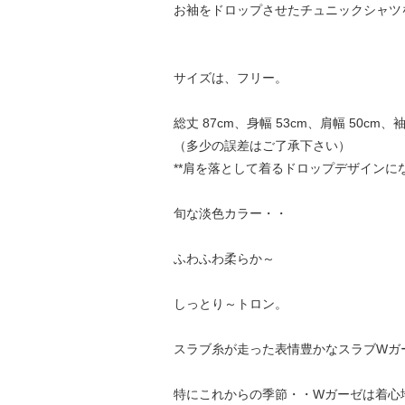
お袖をドロップさせたチュニックシャツ
サイズは、フリー。
総丈 87cm、身幅 53cm、肩幅 50cm、
（多少の誤差はご了承下さい）
**肩を落として着るドロップデザインに
旬な淡色カラー・・
ふわふわ柔らか～
しっとり～トロン。
スラブ糸が走った表情豊かなスラブWガ
特にこれからの季節・・Wガーゼは着心