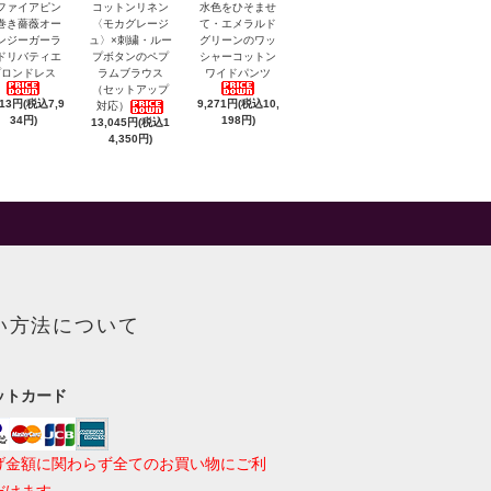
ファイアピン
コットンリネン
水色をひそませ
巻き薔薇オー
〈モカグレージ
て・エメラルド
ンジーガーラ
ュ〉×刺繍・ルー
グリーンのワッ
ドリバティエ
プボタンのペプ
シャーコットン
プロンドレス
ラムブラウス
ワイドパンツ
（セットアップ
213円(税込7,9
9,271円(税込10,
対応）
34円)
198円)
13,045円(税込1
4,350円)
い方法について
ットカード
げ金額に関わらず全てのお買い物にご利
だけます。