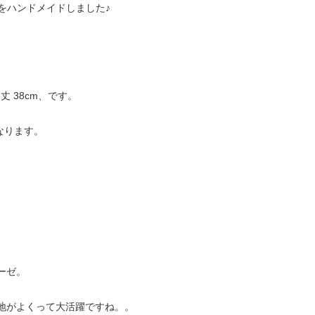
をハンドメイドしました♪
袖丈 38cm、です。
なります。
ーゼ。
地がよくって大活躍ですね。。