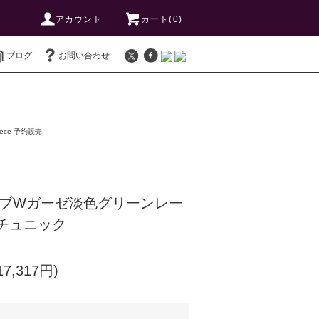
アカウント
カート(0)
ブログ
お問い合わせ
iece 予約販売
ラブWガーゼ淡色グリーンレー
チュニック
7,317円)