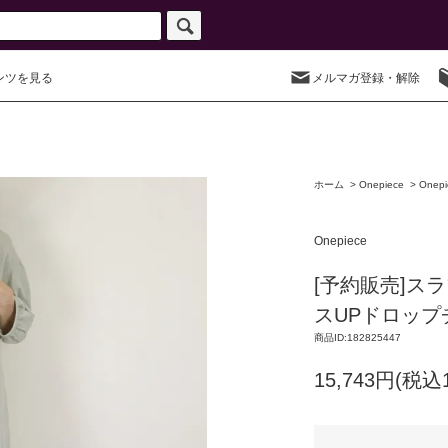
ンツを見る
メルマガ登録・解除
ホーム
>
Onepiece
>
Onep
Onepiece
[予約販売]ス
スUPドロップ
商品ID:182825447
15,743円(税込1