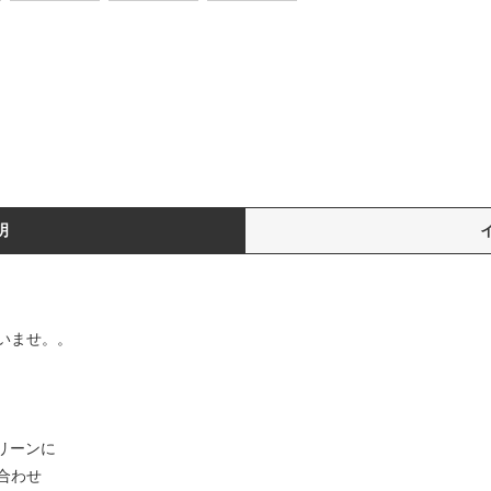
明
いませ。。
リーンに
合わせ