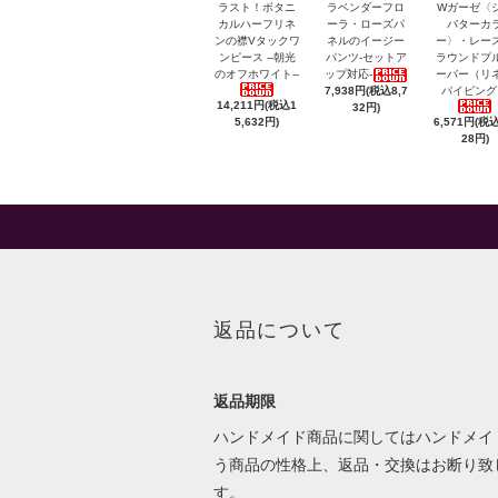
ラスト！ボタニ
ラベンダーフロ
Wガーゼ〈
カルハーフリネ
ーラ・ローズパ
バターカ
ンの襟Vタックワ
ネルのイージー
ー〉・レー
ンピース --朝光
パンツ-セットア
ラウンドプ
のオフホワイト--
ップ対応-
ーバー（リ
7,938円(税込8,7
パイピング
14,211円(税込1
32円)
5,632円)
6,571円(税込
28円)
返品について
返品期限
ハンドメイド商品に関してはハンドメイ
う商品の性格上、返品・交換はお断り致
す。