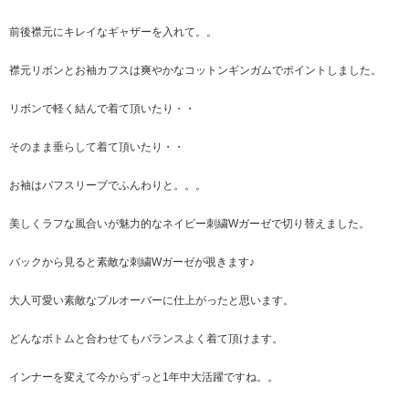
前後襟元にキレイなギャザーを入れて。。
襟元リボンとお袖カフスは爽やかなコットンギンガムでポイントしました。
リボンで軽く結んで着て頂いたり・・
そのまま垂らして着て頂いたり・・
お袖はパフスリーブでふんわりと。。。
美しくラフな風合いが魅力的なネイビー刺繍Wガーゼで切り替えました。
バックから見ると素敵な刺繍Wガーゼが覗きます♪
大人可愛い素敵なプルオーバーに仕上がったと思います。
どんなボトムと合わせてもバランスよく着て頂けます。
インナーを変えて今からずっと1年中大活躍ですね。。