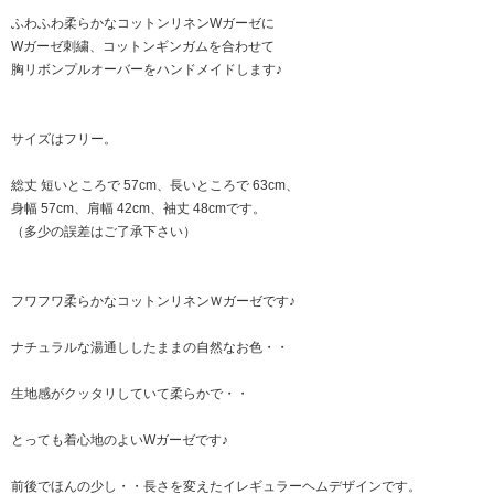
ふわふわ柔らかなコットンリネンWガーゼに
Wガーゼ刺繍、コットンギンガムを合わせて
胸リボンプルオーバーをハンドメイドします♪
サイズはフリー。
総丈 短いところで 57cm、長いところで 63cm、
身幅 57cm、肩幅 42cm、袖丈 48cmです。
（多少の誤差はご了承下さい）
フワフワ柔らかなコットンリネンＷガーゼです♪
ナチュラルな湯通ししたままの自然なお色・・
生地感がクッタリしていて柔らかで・・
とっても着心地のよいWガーゼです♪
前後でほんの少し・・長さを変えたイレギュラーヘムデザインです。