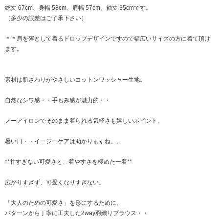
総丈 67cm、身幅 58cm、肩幅 57cm、袖丈 35cmです。
（多少の誤差はご了承下さい）
＊＊肩を落として着るドロップデザインですので幅広いサイズの方に着て頂け
ます。
素材は肌ざわりがやさしいコットンワッシャー生地。
自然なシワ感・・手もみ感が魅力的・・
ノーアイロンでそのまま着られる気軽さも嬉しいポイント。
暑い日・・イージーケアは助かりますね。。
**甘すぎない可愛さと、着やすさを極めた一着**
広がりすぎず、可愛くなりすぎない。
「大人のための可愛さ」を形にするために、
パターンから丁寧に工夫した2way羽織りブラウス・・