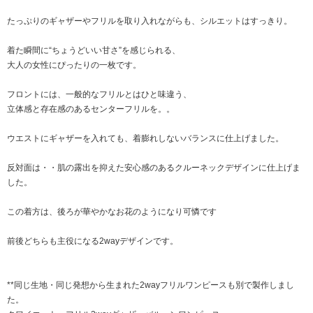
たっぷりのギャザーやフリルを取り入れながらも、シルエットはすっきり。
着た瞬間に“ちょうどいい甘さ”を感じられる、
大人の女性にぴったりの一枚です。
フロントには、一般的なフリルとはひと味違う、
立体感と存在感のあるセンターフリルを。。
ウエストにギャザーを入れても、着膨れしないバランスに仕上げました。
反対面は・・肌の露出を抑えた安心感のあるクルーネックデザインに仕上げま
した。
この着方は、後ろが華やかなお花のようになり可憐です
前後どちらも主役になる2wayデザインです。
**同じ生地・同じ発想から生まれた2wayフリルワンピースも別で製作しまし
た。