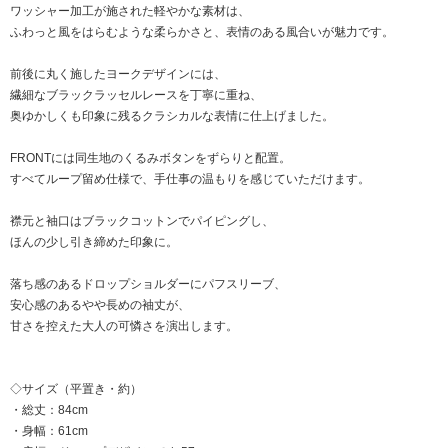
ワッシャー加工が施された軽やかな素材は、
ふわっと風をはらむような柔らかさと、表情のある風合いが魅力です。
前後に丸く施したヨークデザインには、
繊細なブラックラッセルレースを丁寧に重ね、
奥ゆかしくも印象に残るクラシカルな表情に仕上げました。
FRONTには同生地のくるみボタンをずらりと配置。
すべてループ留め仕様で、手仕事の温もりを感じていただけます。
襟元と袖口はブラックコットンでパイピングし、
ほんの少し引き締めた印象に。
落ち感のあるドロップショルダーにパフスリーブ、
安心感のあるやや長めの袖丈が、
甘さを控えた大人の可憐さを演出します。
◇サイズ（平置き・約）
・総丈：84cm
・身幅：61cm