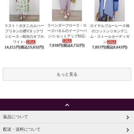
ラベンダーフローラ・ロ
ラスト！ボタニカルハー
ロイヤルブルーレース袖
ーズパネルのイージーパ
フリネンの襟Vタックワ
のコットンリネンデニ
ンツ-セットアップ対応-
ンピース --朝光のオフホ
ム・ストールカーディガ
ワイト--
ン
7,938円(税込8,732円)
14,211円(税込15,632円)
7,857円(税込8,643円)
もっと見る
返品について
配送・送料について