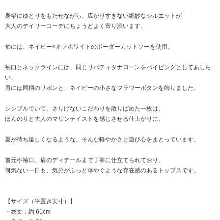
身幅にゆとりをもたせながら、広がりすぎない絶妙なシルエットが
大人のデイリーコーデにちょうどよく寄り添います。
袖には、ネイビー×オフホワイトのボーダーカットソーを使用。
袖口とネックラインには、同じリバティタナローンをパイピングとしてあしら
い、
肩には同柄のリボンと、ネイビーの小さなフラワーボタンを飾りました。
シンプルでいて、さりげないこだわりを散りばめた一枚は、
ほんのりと大人のマリンテイストを感じさせる仕上がりに。
夏が待ち遠しくなるような、そんな軽やかさと遊び心をまとっています。
首元や袖口、肩のディテールまで丁寧に仕立てられており、
何気ない一日も、気分がふっと華やぐような存在感のあるトップスです。
【サイズ（平置き実寸）】
・総丈：約 61cm