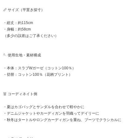
📏 サイズ（平置き採寸）
・総丈：約115cm
・身幅：約58cm
（多少の誤差はご了承ください）
🪡 使用生地・素材構成
・本体：スラブWガーゼ（コットン100％）
・切替：コットン100％（花柄プリント）
👗 コーディネイト例
・夏はカゴバッグとサンダルを合わせて軽やかに
・デニムジャケットやカーディガンを羽織ってデイリーに
・秋冬はタートルやロングカーディガンを重ね、ブーツでクラシカルに