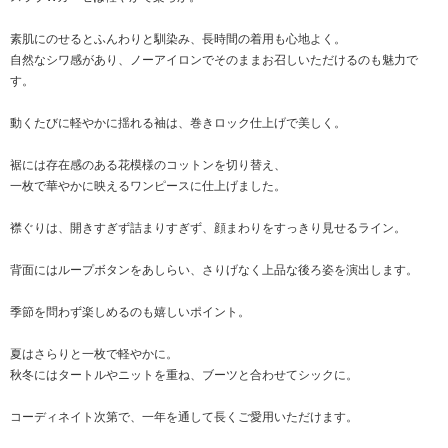
素肌にのせるとふんわりと馴染み、長時間の着用も心地よく。
自然なシワ感があり、ノーアイロンでそのままお召しいただけるのも魅力で
す。
動くたびに軽やかに揺れる袖は、巻きロック仕上げで美しく。
裾には存在感のある花模様のコットンを切り替え、
一枚で華やかに映えるワンピースに仕上げました。
襟ぐりは、開きすぎず詰まりすぎず、顔まわりをすっきり見せるライン。
背面にはループボタンをあしらい、さりげなく上品な後ろ姿を演出します。
季節を問わず楽しめるのも嬉しいポイント。
夏はさらりと一枚で軽やかに。
秋冬にはタートルやニットを重ね、ブーツと合わせてシックに。
コーディネイト次第で、一年を通して長くご愛用いただけます。