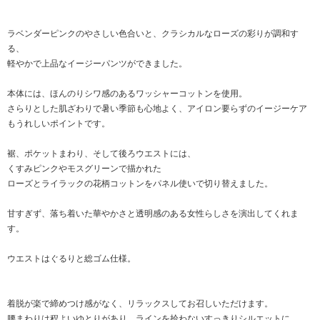
ラベンダーピンクのやさしい色合いと、クラシカルなローズの彩りが調和す
る、
軽やかで上品なイージーパンツができました。
本体には、ほんのりシワ感のあるワッシャーコットンを使用。
さらりとした肌ざわりで暑い季節も心地よく、アイロン要らずのイージーケア
もうれしいポイントです。
裾、ポケットまわり、そして後ろウエストには、
くすみピンクやモスグリーンで描かれた
ローズとライラックの花柄コットンをパネル使いで切り替えました。
甘すぎず、落ち着いた華やかさと透明感のある女性らしさを演出してくれま
す。
ウエストはぐるりと総ゴム仕様。
着脱が楽で締めつけ感がなく、リラックスしてお召しいただけます。
腰まわりは程よいゆとりがあり、ラインを拾わないすっきりシルエットに。