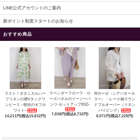
LINE公式アカウントのご案内
新ポイント制度スタートのお知らせ
おすすめ商品
ラベンダーフローラ・ロ
ラスト！ボタニカルハー
Wガーゼ〈シアバターカ
ーズパネルのイージーパ
フリネンの襟Vタックワ
ラー〉・レース袖ラウン
ンツ-セットアップ対応-
ンピース --朝光のオフホ
ドプルオーバー（リネン
ワイト--
パイピング）
7,938円(税込8,732円)
14,211円(税込15,632円)
6,571円(税込7,228円)