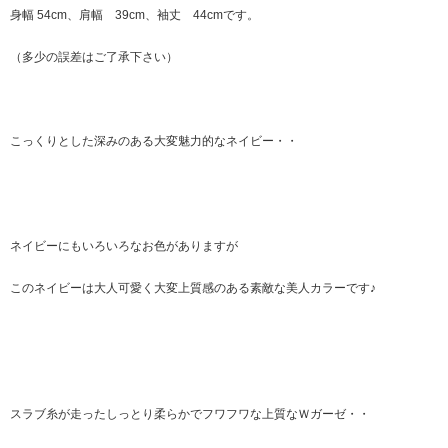
身幅 54cm、肩幅 39cm、袖丈 44cmです。
（多少の誤差はご了承下さい）
こっくりとした深みのある大変魅力的なネイビー・・
ネイビーにもいろいろなお色がありますが
このネイビーは大人可愛く大変上質感のある素敵な美人カラーです♪
スラブ糸が走ったしっとり柔らかでフワフワな上質なＷガーゼ・・