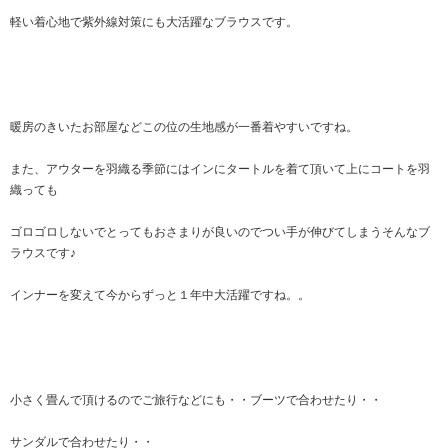
軽い着心地で紫外線対策にも大活躍なブラウスです。
暖房のきいたお部屋などこの位の生地感が一番着やすいですね。
また、アウターを羽織る季節にはインにタートルを着て頂いて上にコートを羽
織っても
ゴロゴロしないでとってもおさまりが良いのでつい手が伸びてしまうそんなブ
ラウスです♪
インナーを変えて今からずっと１年中大活躍ですね。。
小さく畳んで頂けるのでご旅行などにも・・ブーツで合わせたり・・
サンダルで合わせたり・・