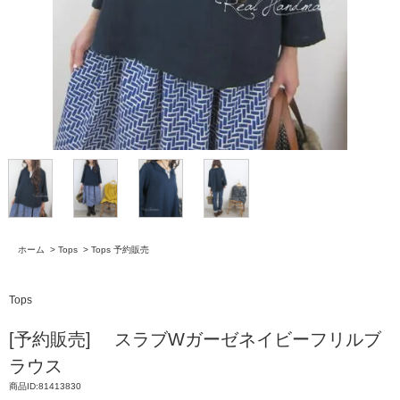
ホーム
>
Tops
>
Tops 予約販売
Tops
[予約販売] スラブWガーゼネイビーフリルブ
ラウス
商品ID:81413830