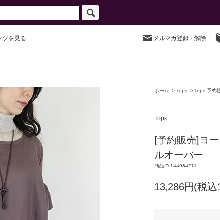
ンツを見る
メルマガ登録・解除
ホーム
>
Tops
>
Tops 予約
Tops
[予約販売]ヨ
ルオーバー
商品ID:144934271
13,286円(税込1