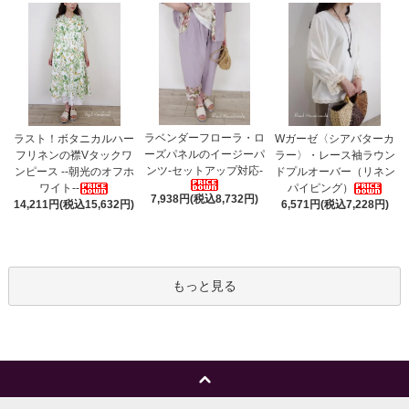
ラベンダーフローラ・ロ
ラスト！ボタニカルハー
Wガーゼ〈シアバターカ
ーズパネルのイージーパ
フリネンの襟Vタックワ
ラー〉・レース袖ラウン
ンツ-セットアップ対応-
ンピース --朝光のオフホ
ドプルオーバー（リネン
ワイト--
パイピング）
7,938円(税込8,732円)
14,211円(税込15,632円)
6,571円(税込7,228円)
もっと見る