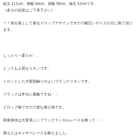
総丈 111cm、身幅 59cm、肩幅 58cm、袖丈 52cmです。
（多少の誤差はご了承下さい）
＊＊肩を落として着るドロップデザインですので幅広いサイズの方に着て頂け
ます。
しっとり～柔らか。。
とっても上質なリネンです。
トロンとした大変肌触りのよいブラックリネンです。
ブラックは本当に素敵ですね・・
ドロップ袖ですので楽な着心地です。
前後身頃は大変美しいブラックラッセルレースを飾って・・
襟もとはギャザーレースを飾りました。