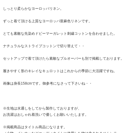
しっとり柔らかなヨーロッパリネン。
ずっと着て頂ける上質なヨーロッパ亜麻色リネンです。
とても素敵な先染めドビーマーガレット刺繍コットンを合わせました。
ナチュラルなストライプコットンで切り替えて・・
セットアップで着て頂けたら素敵なプルオーバーも別で掲載しております。
履きやすく形のキレイなキュロットはこれからの季節に大活躍ですね。
画像は身長158cmです。御参考になさって下さいね・・
※生地は水通しをしてから製作しておりますが、
お洗濯はおしゃれ着洗いで優しくお願いいたします。
※掲載商品はタイトル商品になります。