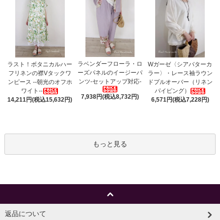
ラベンダーフローラ・ロ
ラスト！ボタニカルハー
Wガーゼ〈シアバターカ
ーズパネルのイージーパ
フリネンの襟Vタックワ
ラー〉・レース袖ラウン
ンツ-セットアップ対応-
ンピース --朝光のオフホ
ドプルオーバー（リネン
ワイト--
パイピング）
7,938円(税込8,732円)
14,211円(税込15,632円)
6,571円(税込7,228円)
もっと見る
返品について