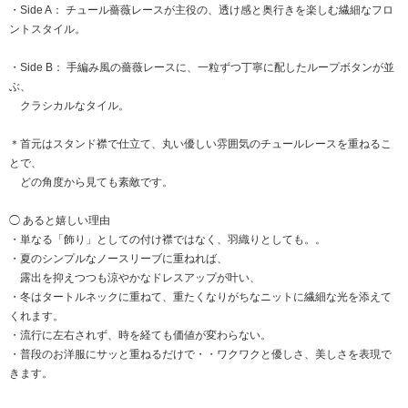
・Side A： チュール薔薇レースが主役の、透け感と奥行きを楽しむ繊細なフロ
ントスタイル。
・Side B： 手編み風の薔薇レースに、一粒ずつ丁寧に配したループボタンが並
ぶ、
クラシカルなタイル。
＊首元はスタンド襟で仕立て、丸い優しい雰囲気のチュールレースを重ねるこ
とで、
どの角度から見ても素敵です。
◯ あると嬉しい理由
・単なる「飾り」としての付け襟ではなく、羽織りとしても。。
・夏のシンプルなノースリーブに重ねれば、
露出を抑えつつも涼やかなドレスアップが叶い、
・冬はタートルネックに重ねて、重たくなりがちなニットに繊細な光を添えて
くれます。
・流行に左右されず、時を経ても価値が変わらない。
・普段のお洋服にサッと重ねるだけで・・ワクワクと優しさ、美しさを表現で
きます。