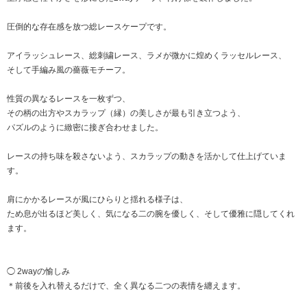
圧倒的な存在感を放つ総レースケープです。
アイラッシュレース、総刺繍レース、ラメが微かに煌めくラッセルレース、
そして手編み風の薔薇モチーフ。
性質の異なるレースを一枚ずつ、
その柄の出方やスカラップ（縁）の美しさが最も引き立つよう、
パズルのように緻密に接ぎ合わせました。
レースの持ち味を殺さないよう、スカラップの動きを活かして仕上げていま
す。
肩にかかるレースが風にひらりと揺れる様子は、
ため息が出るほど美しく、気になる二の腕を優しく、そして優雅に隠してくれ
ます。
◯ 2wayの愉しみ
＊前後を入れ替えるだけで、全く異なる二つの表情を纏えます。