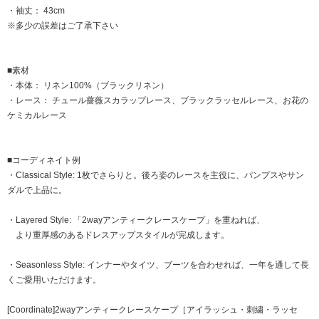
・袖丈： 43cm
※多少の誤差はご了承下さい
■素材
・本体： リネン100%（ブラックリネン）
・レース： チュール薔薇スカラップレース、ブラックラッセルレース、お花の
ケミカルレース
■コーディネイト例
・Classical Style: 1枚でさらりと。後ろ姿のレースを主役に、パンプスやサン
ダルで上品に。
・Layered Style: 「2wayアンティークレースケープ」を重ねれば、
より重厚感のあるドレスアップスタイルが完成します。
・Seasonless Style: インナーやタイツ、ブーツを合わせれば、一年を通して長
くご愛用いただけます。
[Coordinate]2wayアンティークレースケープ［アイラッシュ・刺繍・ラッセ