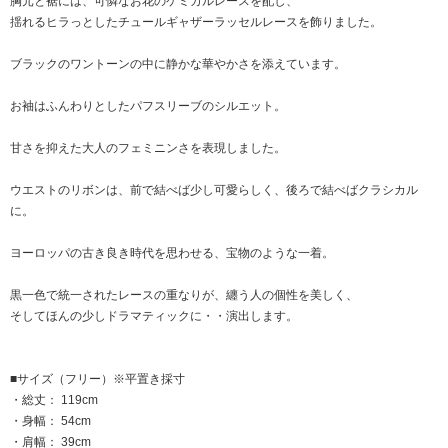
胸元と裾には、可憐なお花のケミカルレースを配し、
揺れるヒラっとしたチュールギャザーラッセルレースを飾りました。
ブラックのワントーンの中に静かな華やかさを添えています。
お袖はふんわりとしたパフスリーブのシルエット。
甘さを抑えた大人のフェミニンさを表現しました。
ウエストのリボンは、前で結べば少し可愛らしく、後ろで結べばクラシカル
に。
ヨーロッパの古き良き時代を思わせる、宝物のような一着。
黒一色で統一されたレースの重なりが、纏う人の個性を美しく、
そしてほんの少しドラマティックに・・演出します。
■サイズ（フリー）※平置き採寸
・総丈： 119cm
・身幅： 54cm
・肩幅： 39cm